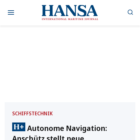
Zum
Inhalt
springen
SCHIFFSTECHNIK
Autonome Navigation:
Anschütz stellt neue