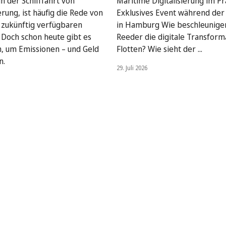
n der Schifffahrt von
Maritime Digitalisierung im Pra
rung, ist häufig die Rede von
Exklusives Event während de
, zukünftig verfügbaren
in Hamburg Wie beschleunige
. Doch schon heute gibt es
Reeder die digitale Transform
, um Emissionen – und Geld
Flotten? Wie sieht der ...
n.
29. Juli 2026