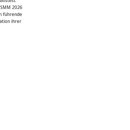
xistest:
r SMM 2026
n führende
ation ihrer