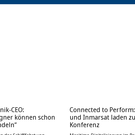
nik-CEO:
Connected to Perform
igner können schon
und Inmarsat laden z
ndeln“
Konferenz