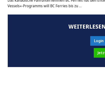
Das kanadische Fährunternehmen BC Ferries hat den Entw
Vessels«-Programms will BC Ferries bis zu …
WEITERLESEN
Login
Jetz