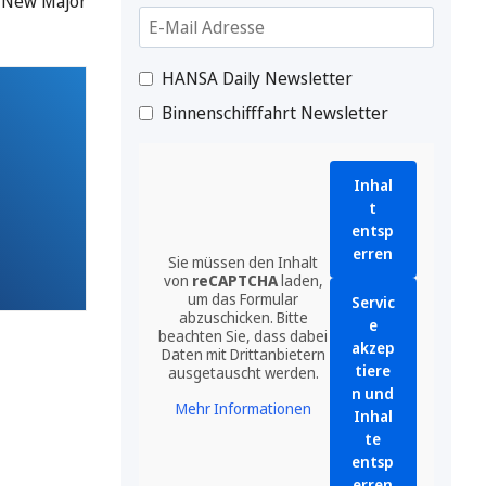
 »New Major
HANSA Daily Newsletter
Binnenschifffahrt Newsletter
Inhal
t
entsp
erren
Sie müssen den Inhalt
von
reCAPTCHA
laden,
um das Formular
Servic
abzuschicken. Bitte
e
beachten Sie, dass dabei
akzep
Daten mit Drittanbietern
tiere
ausgetauscht werden.
n und
Mehr Informationen
Inhal
te
entsp
erren