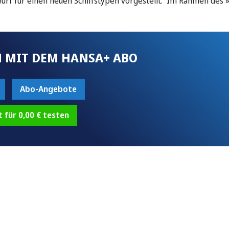
urf für einen neuen Schiffstypen vorgestellt. Im Rahmen des
 MIT DEM HANSA+ ABO
Abo-Angebote
t für 0,00 € testen