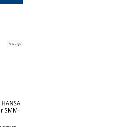
Anzeige
: HANSA
ur SMM-