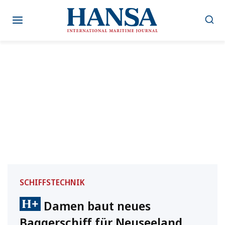
Zum
Inhalt
springen
SCHIFFSTECHNIK
Damen baut neues
Baggerschiff für Neuseeland