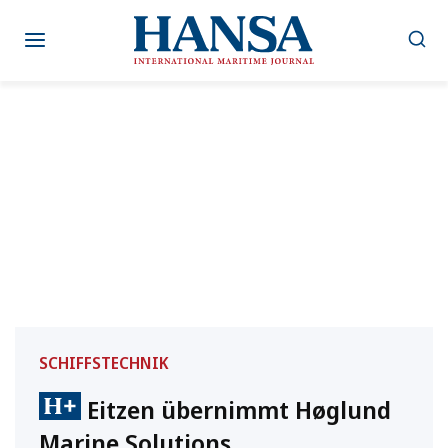
Zum
Inhalt
springen
SCHIFFSTECHNIK
Eitzen übernimmt Høglund
Marine Solutions