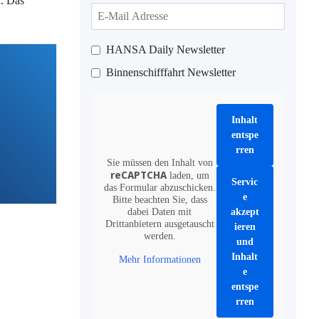
n. Das
HANSA Daily Newsletter
Binnenschifffahrt Newsletter
Inhalt
entspe
rren
Sie müssen den Inhalt von
reCAPTCHA
laden, um
Servic
das Formular abzuschicken.
e
Bitte beachten Sie, dass
dabei Daten mit
akzept
Drittanbietern ausgetauscht
ieren
werden.
und
Inhalt
Mehr Informationen
e
entspe
rren