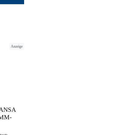
Anzeige
 HANSA
 SMM-