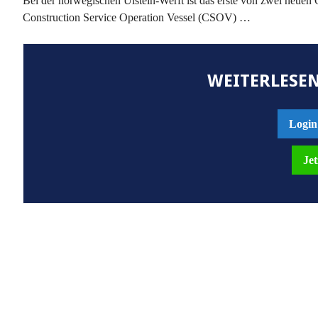
Bei der norwegischen Ulstein-Werft ist das erste von zwei neuen
Construction Service Operation Vessel (CSOV) …
WEITERLESEN
Login
Jet