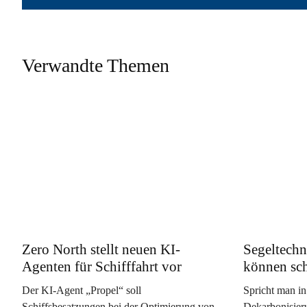
Verwandte Themen
Zero North stellt neuen KI-
Segeltechn
Agenten für Schifffahrt vor
können sc
Der KI-Agent „Propel“ soll
Spricht man in
Schiffsbesatzungen bei der Optimierung von
Dekarbonisieru