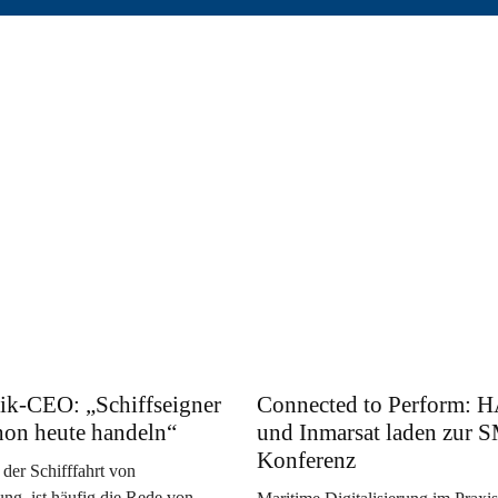
ik-CEO: „Schiffseigner
Connected to Perform:
hon heute handeln“
und Inmarsat laden zur
Konferenz
 der Schifffahrt von
ng, ist häufig die Rede von