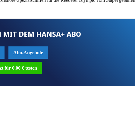
 Offshore-Spezialschiffen für die Reederei Olympic vom Stapel gelaufe
 MIT DEM HANSA+ ABO
Abo-Angebote
zt für 0,00 € testen