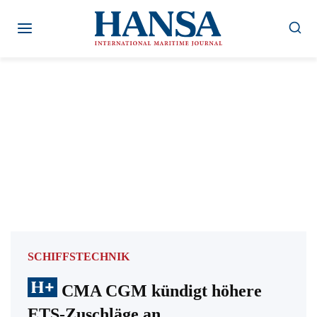
Zum
Inhalt
springen
SCHIFFSTECHNIK
CMA CGM kündigt höhere
ETS-Zuschläge an