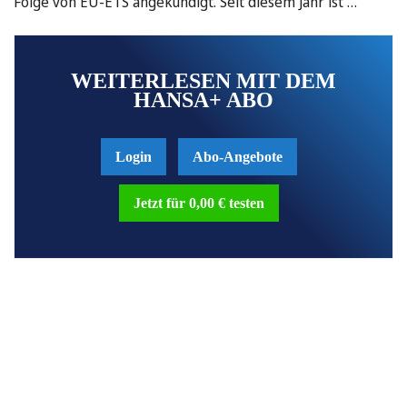
Folge von EU-ETS angekündigt. Seit diesem Jahr ist …
WEITERLESEN MIT DEM
HANSA+ ABO
Login
Abo-Angebote
Jetzt für 0,00 € testen