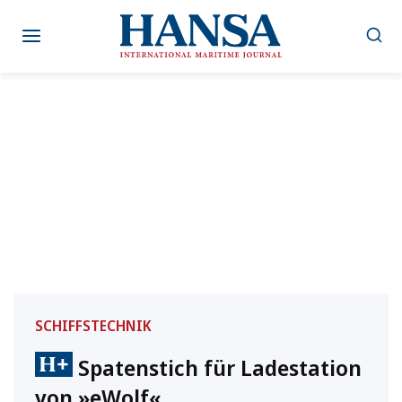
Zum
Inhalt
springen
SCHIFFSTECHNIK
Spatenstich für Ladestation
von »eWolf«