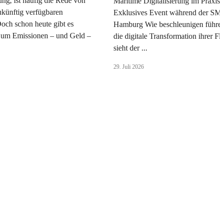
ng, ist häufig die Rede von
Maritime Digitalisierung im Praxist
zukünftig verfügbaren
Exklusives Event während der S
Doch schon heute gibt es
Hamburg Wie beschleunigen führ
 um Emissionen – und Geld –
die digitale Transformation ihrer 
sieht der ...
29. Juli 2026