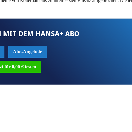
t heute von Rotterdam aus zu ihrem ersten Einsatz aufgebrochen. Die le
 MIT DEM HANSA+ ABO
Abo-Angebote
zt für 0,00 € testen