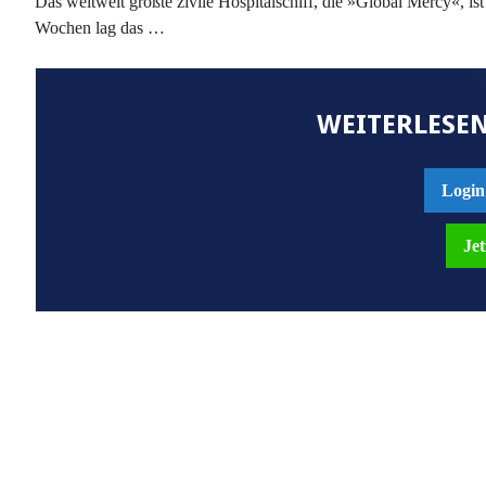
Das weltweit größte zivile Hospitalschiff, die »Global Mercy«, is
Wochen lag das …
WEITERLESEN
Login
Jet