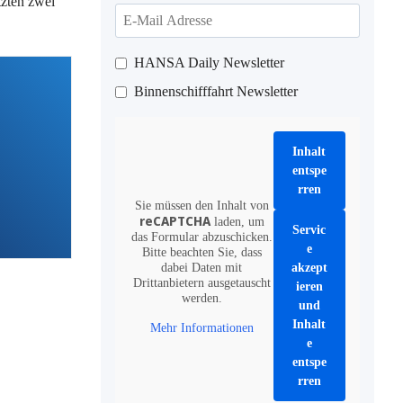
tzten zwei
HANSA Daily Newsletter
Binnenschifffahrt Newsletter
Inhalt
entspe
rren
Sie müssen den Inhalt von
reCAPTCHA
laden, um
Servic
das Formular abzuschicken.
e
Bitte beachten Sie, dass
dabei Daten mit
akzept
Drittanbietern ausgetauscht
ieren
werden.
und
Inhalt
Mehr Informationen
e
entspe
rren