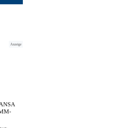
Anzeige
 HANSA
 SMM-