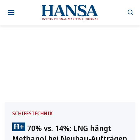
Zum
Inhalt
springen
SCHIFFSTECHNIK
70% vs. 14%: LNG hängt
Methanol bei Neubau-Aufträgen