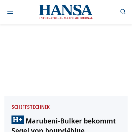
Zum
Inhalt
springen
SCHIFFSTECHNIK
Marubeni-Bulker bekommt
Segel von bound4blue