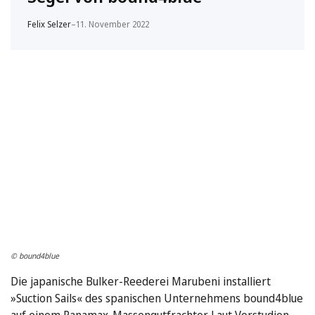
Felix Selzer
–
11. November 2022
© bound4blue
Die japanische Bulker-Reederei Marubeni installiert
»Suction Sails« des spanischen Unternehmens bound4blue
auf einem Panamax-Massengutfrachter. Laut Vorstudien