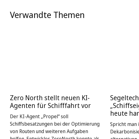
Verwandte Themen
Zero North stellt neuen KI-
Segeltech
Agenten für Schifffahrt vor
„Schiffse
heute ha
Der KI-Agent „Propel“ soll
Schiffsbesatzungen bei der Optimierung
Spricht man i
von Routen und weiteren Aufgaben
Dekarbonisie
helfen. Entwickler ZeroNorth konnte als