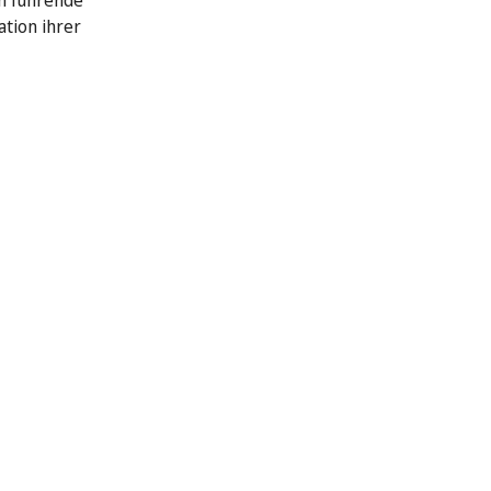
n führende
ation ihrer