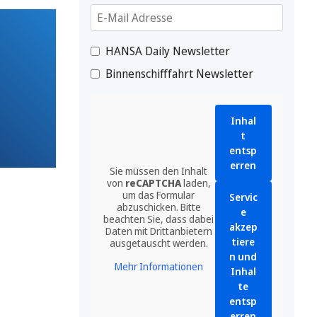
HANSA Daily Newsletter
Binnenschifffahrt Newsletter
Inhal
t
entsp
erren
Sie müssen den Inhalt
von
reCAPTCHA
laden,
um das Formular
Servic
abzuschicken. Bitte
e
beachten Sie, dass dabei
akzep
Daten mit Drittanbietern
tiere
ausgetauscht werden.
n und
Mehr Informationen
Inhal
te
entsp
erren