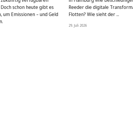
, zukünftig verfügbaren
in Hamburg Wie beschleunige
. Doch schon heute gibt es
Reeder die digitale Transform
, um Emissionen – und Geld
Flotten? Wie sieht der ...
n.
29. Juli 2026