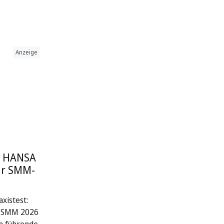
Anzeige
: HANSA
ur SMM-
xistest:
r SMM 2026