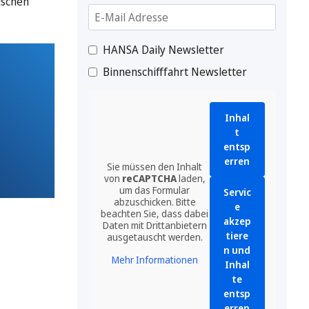
ischen
HANSA Daily Newsletter
Binnenschifffahrt Newsletter
Inhal
t
entsp
erren
Sie müssen den Inhalt
von
reCAPTCHA
laden,
um das Formular
Servic
abzuschicken. Bitte
e
beachten Sie, dass dabei
akzep
Daten mit Drittanbietern
tiere
ausgetauscht werden.
n und
Mehr Informationen
Inhal
te
entsp
erren