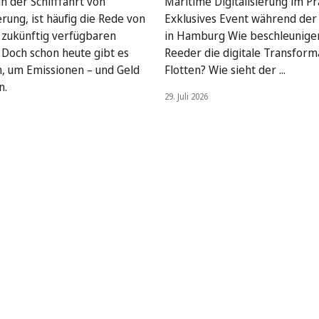
n der Schifffahrt von
Maritime Digitalisierung im Pra
rung, ist häufig die Rede von
Exklusives Event während de
, zukünftig verfügbaren
in Hamburg Wie beschleunige
. Doch schon heute gibt es
Reeder die digitale Transform
, um Emissionen – und Geld
Flotten? Wie sieht der ...
n.
29. Juli 2026