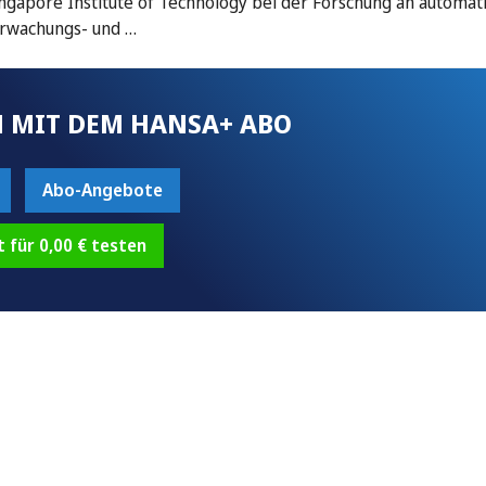
ngapore Institute of Technology bei der Forschung an automat
berwachungs- und …
 MIT DEM HANSA+ ABO
Abo-Angebote
t für 0,00 € testen