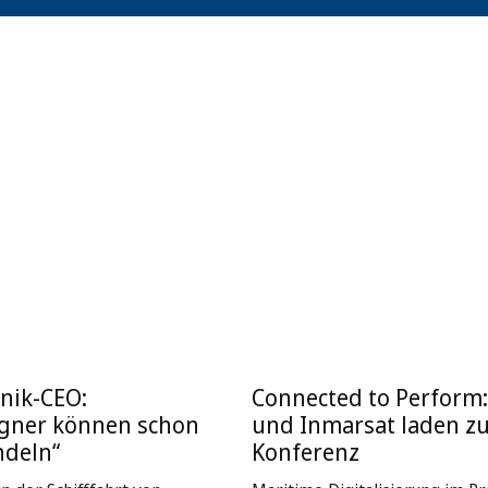
nik-CEO:
Connected to Perform
igner können schon
und Inmarsat laden z
ndeln“
Konferenz