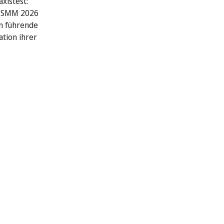
xistest:
r SMM 2026
n führende
ation ihrer