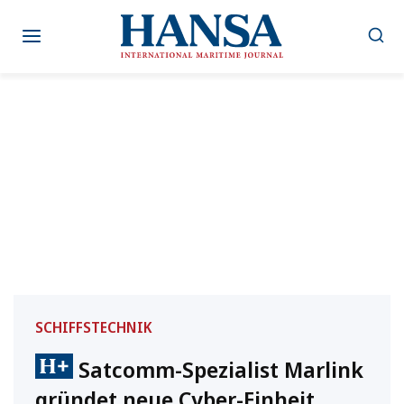
Zum
Inhalt
springen
SCHIFFSTECHNIK
Satcomm-Spezialist Marlink
gründet neue Cyber-Einheit