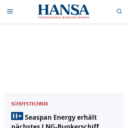
Zum
Inhalt
springen
SCHIFFSTECHNIK
Seaspan Energy erhält
nächstes LNG-Bunkerschiff