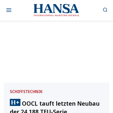
Zum
Inhalt
springen
SCHIFFSTECHNIK
OOCL tauft letzten Neubau
der 24.188 TEU-Serie