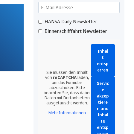
HANSA Daily Newsletter
Binnenschifffahrt Newsletter
Inhal
t
entsp
erren
Sie müssen den Inhalt
von
reCAPTCHA
laden,
um das Formular
Servic
abzuschicken. Bitte
e
beachten Sie, dass dabei
akzep
Daten mit Drittanbietern
tiere
ausgetauscht werden.
n und
Mehr Informationen
Inhal
te
entsp
erren