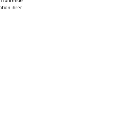
n führende
ation ihrer