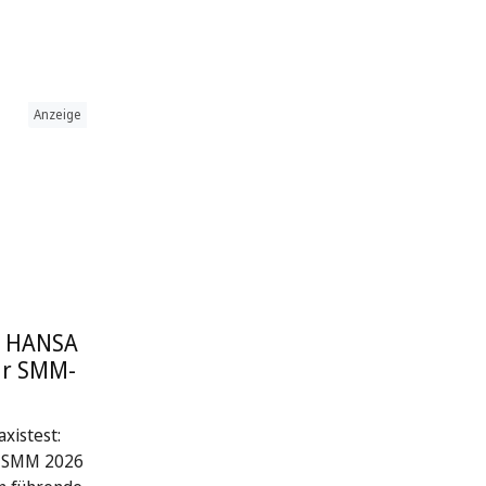
Anzeige
: HANSA
ur SMM-
xistest:
r SMM 2026