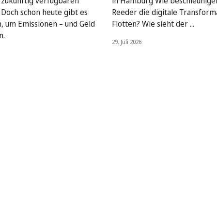
, zukünftig verfügbaren
in Hamburg Wie beschleunige
. Doch schon heute gibt es
Reeder die digitale Transform
, um Emissionen – und Geld
Flotten? Wie sieht der ...
n.
29. Juli 2026