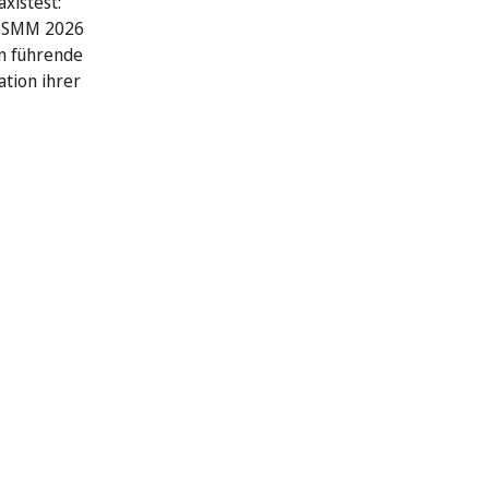
xistest:
r SMM 2026
n führende
ation ihrer