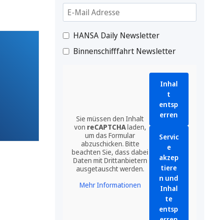
HANSA Daily Newsletter
Binnenschifffahrt Newsletter
Inhal
t
entsp
erren
Sie müssen den Inhalt
von
reCAPTCHA
laden,
um das Formular
Servic
abzuschicken. Bitte
e
beachten Sie, dass dabei
akzep
Daten mit Drittanbietern
tiere
ausgetauscht werden.
n und
Mehr Informationen
Inhal
te
entsp
erren