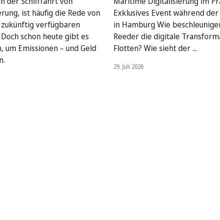
n der Schifffahrt von
Maritime Digitalisierung im Pra
rung, ist häufig die Rede von
Exklusives Event während de
, zukünftig verfügbaren
in Hamburg Wie beschleunige
. Doch schon heute gibt es
Reeder die digitale Transform
, um Emissionen – und Geld
Flotten? Wie sieht der ...
n.
29. Juli 2026