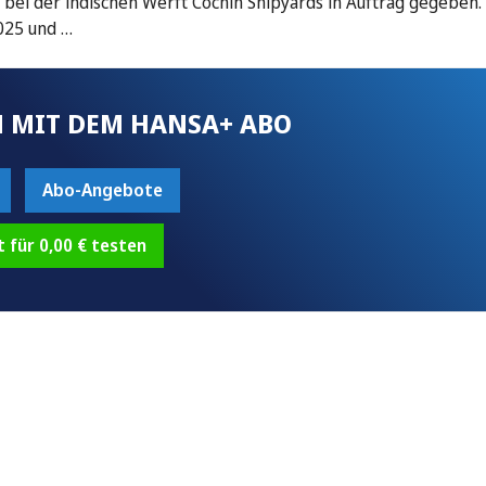
 bei der indischen Werft Cochin Shipyards in Auftrag gegeben.
025 und …
 MIT DEM HANSA+ ABO
Abo-Angebote
t für 0,00 € testen