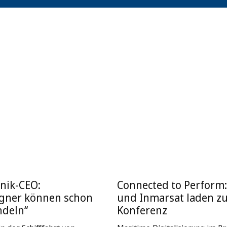
nik-CEO:
Connected to Perform
igner können schon
und Inmarsat laden z
ndeln“
Konferenz