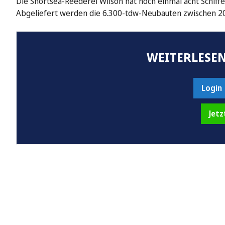
Die Shortsea-Reederei Wilson hat noch einmal acht Schiffe
Abgeliefert werden die 6.300-tdw-Neubauten zwischen 2
WEITERLESEN
Login
Jetz