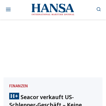
Zum
Inhalt
springen
FINANZEN
Seacor verkauft US-
Schlepper-Geschäft – Keine