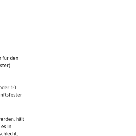
 für den
ster)
 oder 10
nftsfester
erden, hält
 es in
schlecht,