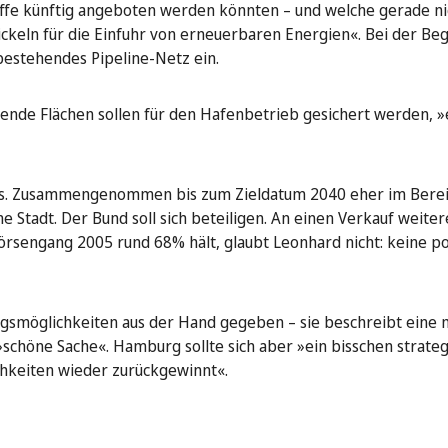
offe künftig angeboten werden könnten – und welche gerade nic
ickeln für die Einfuhr von erneuerbaren Energien«. Bei der B
estehendes Pipeline-Netz ein.
ende Flächen sollen für den Hafenbetrieb gesichert werden, »
reis. Zusammengenommen bis zum Zieldatum 2040 eher im Bere
ne Stadt. Der Bund soll sich beteiligen. An einen Verkauf weiter
sengang 2005 rund 68% hält, glaubt Leonhard nicht: keine pol
ngsmöglichkeiten aus der Hand gegeben – sie beschreibt eine 
 »schöne Sache«. Hamburg sollte sich aber »ein bisschen strate
chkeiten wieder zurückgewinnt«.