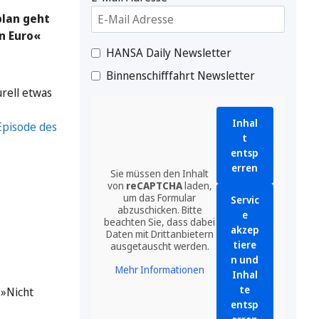
plan geht
n Euro«
HANSA Daily Newsletter
Binnenschifffahrt Newsletter
rell etwas
Inhal
Episode des
t
entsp
erren
Sie müssen den Inhalt
von
reCAPTCHA
laden,
um das Formular
Servic
abzuschicken. Bitte
e
beachten Sie, dass dabei
akzep
Daten mit Drittanbietern
tiere
ausgetauscht werden.
n und
Mehr Informationen
Inhal
te
 »Nicht
entsp