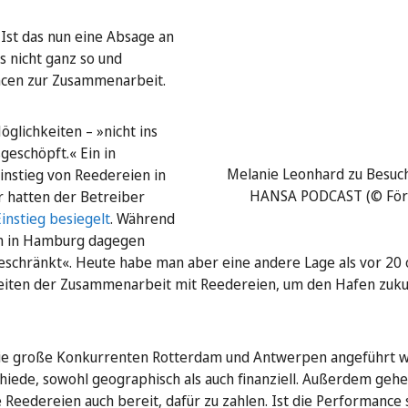
 Ist das nun eine Absage an
 nicht ganz so und
ncen zur Zusammenarbeit.
glichkeiten – »nicht ins
sgeschöpft.« Ein in
Melanie Leonhard zu Besuch
instieg von Reedereien in
HANSA PODCAST (© För
 hatten der Betreiber
Einstieg besiegelt
. Während
ch in Hamburg dagegen
beschränkt«. Heute habe man aber eine andere Lage als vor 20
keiten der Zusammenarbeit mit Reedereien, um den Hafen zuku
 die große Konkurrenten Rotterdam und Antwerpen angeführt w
chiede, sowohl geographisch als auch finanziell. Außerdem gehe
 Reedereien auch bereit, dafür zu zahlen. Ist die Performance 