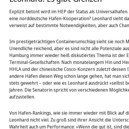
Explizit betont wird im HEP der Status als Universalhafen.
eine norddeutsche Hafen-Kooperation? Leonhard sieht das
verweist auf bestimmte Notwendigkeiten, aber auch Cha
Im prestigeträchtigen Containerumschlag sieht sie noch Mö
Unendliche reichend, aber es sind nicht alle Potenziale au
Hamburg immer wieder heiß diskutiertes Thema ist der E
Terminal-Gesellschaften. Nach monatelangem Hin und Her
HHLA und der chinesische Cosco-Konzern zuletzt dessen
andere Häfen diesen Weg schon lange gehen, hat man si
stets gewehrt – oder wie es Leonhard ausdrückt »selbst 
Jahren. Die Senatorin spricht von verschiedenen Möglich
aufzustellen.
Von Hafen-Rankings, wie sie immer wieder mit Blick auf
Leonhard nicht viel. Zu groß sind ihrer Ansicht die Unters
Wahrheit auch um Performance: »Wenn die gut ist, sind die