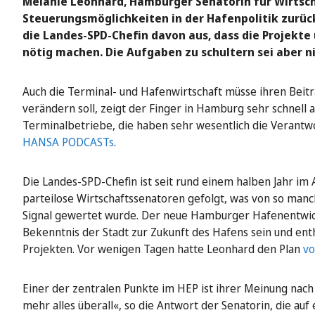
Melanie Leonhard, Hamburger Senatorin für Wirtsch
Steuerungsmöglichkeiten in der Hafenpolitik zurü
die Landes-SPD-Chefin davon aus, dass die Projekte
nötig machen. Die Aufgaben zu schultern sei aber nic
Auch die Terminal- und Hafenwirtschaft müsse ihren Beitr
verändern soll, zeigt der Finger in Hamburg sehr schnell 
Terminalbetriebe, die haben sehr wesentlich die Verantwor
HANSA PODCASTs
.
Die Landes-SPD-Chefin ist seit rund einem halben Jahr im 
parteilose Wirtschaftssenatoren gefolgt, was von so manc
Signal gewertet wurde. Der neue Hamburger Hafenentwick
Bekenntnis der Stadt zur Zukunft des Hafens sein und enth
Projekten. Vor wenigen Tagen hatte Leonhard den Plan
vo
Einer der zentralen Punkte im HEP ist ihrer Meinung nach 
mehr alles überall«, so die Antwort der Senatorin, die auf