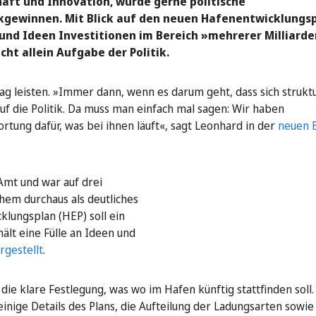
aft und Innovation, würde gerne politische
ckgewinnen. Mit Blick auf den neuen Hafenentwicklungs
 und Ideen Investitionen im Bereich »mehrerer Milliarde
ht allein Aufgabe der Politik.
ag leisten. »Immer dann, wenn es darum geht, dass sich struktu
auf die Politik. Da muss man einfach mal sagen: Wir haben
tung dafür, was bei ihnen läuft«, sagt Leonhard in der
neuen 
Amt und war auf drei
hem durchaus als deutliches
lungsplan (HEP) soll ein
ält eine Fülle an Ideen und
rgestellt
.
die klare Festlegung, was wo im Hafen künftig stattfinden soll.
 einige Details des Plans, die Aufteilung der Ladungsarten sowie