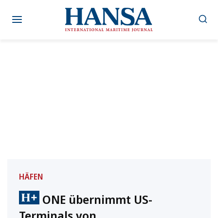
Zum
Inhalt
springen
HÄFEN
ONE übernimmt US-
Terminals von