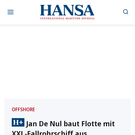
Zum
Inhalt
springen
OFFSHORE
Jan De Nul baut Flotte mit
XXL-Fallrohrschiff aus