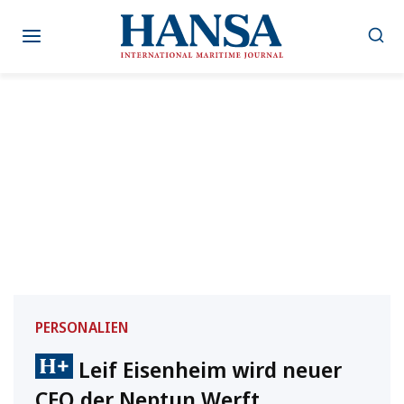
Zum
Inhalt
springen
PERSONALIEN
Leif Eisenheim wird neuer
CEO der Neptun Werft