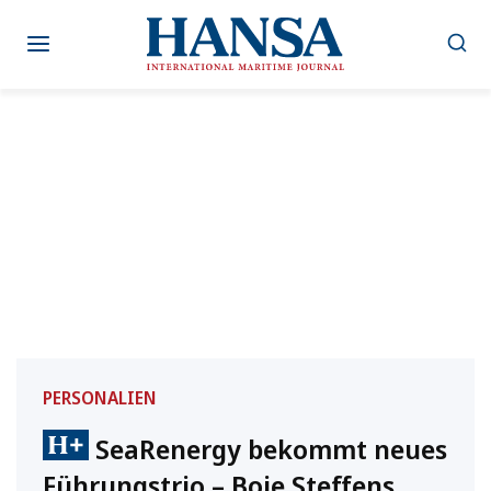
Zum
Inhalt
springen
PERSONALIEN
SeaRenergy bekommt neues
Führungstrio – Boje Steffens