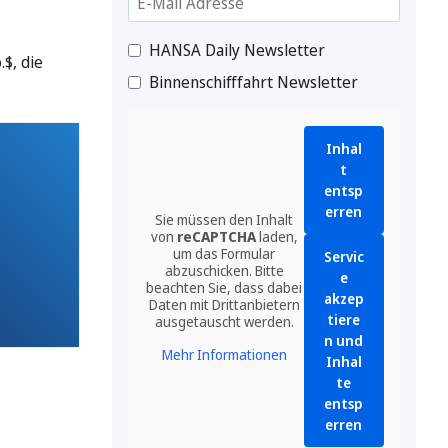
HANSA Daily Newsletter
$, die
Binnenschifffahrt Newsletter
Inhal
t
entsp
erren
Sie müssen den Inhalt
von
reCAPTCHA
laden,
um das Formular
Servic
abzuschicken. Bitte
e
beachten Sie, dass dabei
akzep
Daten mit Drittanbietern
tiere
ausgetauscht werden.
n und
Mehr Informationen
Inhal
te
entsp
erren