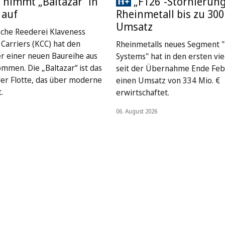
 nimmt „Baltazar“ in
„F126“-Stornierung
 auf
Rheinmetall bis zu 300
Umsatz
sche Reederei Klaveness
Carriers (KCC) hat den
Rheinmetalls neues Segment "
er einer neuen Baureihe aus
Systems" hat in den ersten vi
mmen. Die „Baltazar“ ist das
seit der Übernahme Ende Feb
 der Flotte, das über moderne
einen Umsatz von 334 Mio. €
.
erwirtschaftet.
06. August 2026