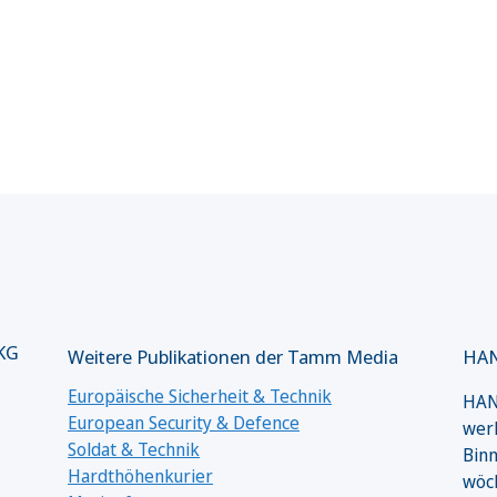
 KG
Weitere Publikationen der Tamm Media
HAN
Europäische Sicherheit & Technik
HANS
European Security & Defence
werk
Soldat & Technik
Binn
Hardthöhenkurier
wöc