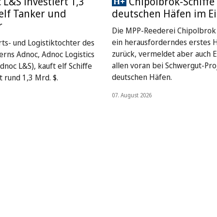
L&S investiert 1,3
Chipolbrok-Schiffe 
 elf Tanker und
deutschen Häfen im Ei
r
Die MPP-Reederei Chipolbrok 
ein herausforderndes erstes 
rts- und Logistiktochter des
zurück, vermeldet aber auch E
rns Adnoc, Adnoc Logistics
allen voran bei Schwergut-Pro
dnoc L&S), kauft elf Schiffe
deutschen Häfen.
 rund 1,3 Mrd. $.
07. August 2026