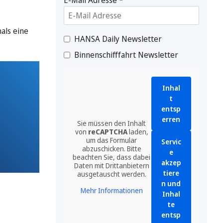
als eine
HANSA Daily Newsletter
Binnenschifffahrt Newsletter
Inhal
t
entsp
erren
Sie müssen den Inhalt
von
reCAPTCHA
laden,
um das Formular
Servic
abzuschicken. Bitte
e
beachten Sie, dass dabei
akzep
Daten mit Drittanbietern
tiere
ausgetauscht werden.
n und
Mehr Informationen
Inhal
te
entsp