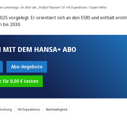
n unterwegs. Im Bild: die „Fridtjof Nansen“ (© HX Expeditions / Espen Mills)
25 vorgelegt. Er orientiert sich an den ESRS und enthält erstm
n bis 2030.
 MIT DEM HANSA+ ABO
Abo-Angebote
t für 0,00 € testen
rschung
HX Expeditions
Nachhaltigkeit