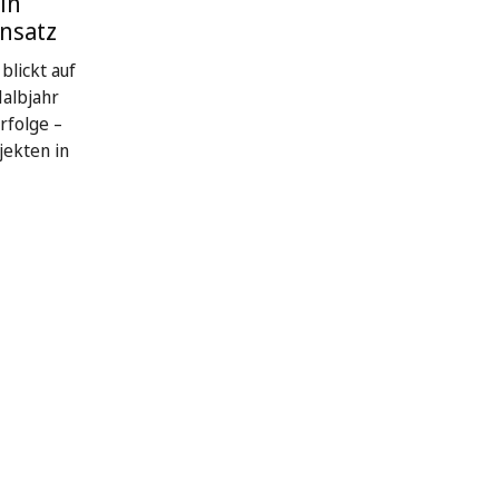
in
nsatz
blickt auf
Halbjahr
rfolge –
jekten in