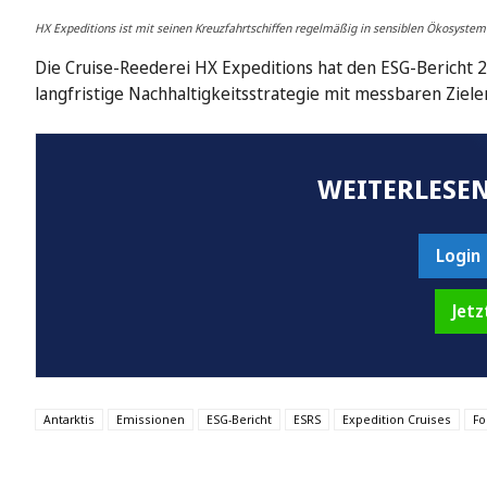
HX Expeditions ist mit seinen Kreuzfahrtschiffen regelmäßig in sensiblen Ökosysteme
Die Cruise-Reederei HX Expeditions hat den ESG-Bericht 20
langfristige Nachhaltigkeitsstrategie mit messbaren Ziele
WEITERLESEN
Login
Jetz
Antarktis
Emissionen
ESG-Bericht
ESRS
Expedition Cruises
Fo