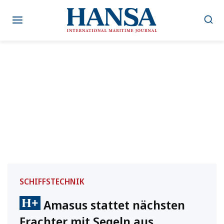
Zum
Inhalt
springen
SCHIFFSTECHNIK
Amasus stattet nächsten
Frachter mit Segeln aus