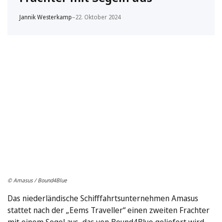
Jannik Westerkamp
–
22. Oktober 2024
© Amasus / Bound4Blue
Das niederländische Schifffahrtsunternehmen Amasus
stattet nach der „Eems Traveller“ einen zweiten Frachter
mit einem Segel aus, das von Bound4Blue geliefert wird.