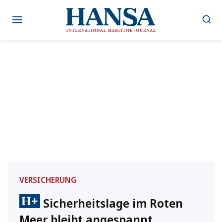
Zum
Inhalt
springen
VERSICHERUNG
Sicherheitslage im Roten
Meer bleibt angespannt