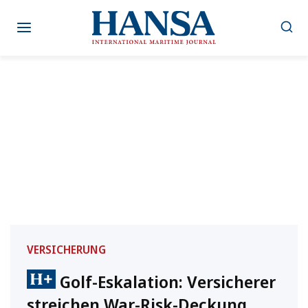
Zum
Inhalt
springen
VERSICHERUNG
Golf-Eskalation: Versicherer
streichen War-Risk-Deckung