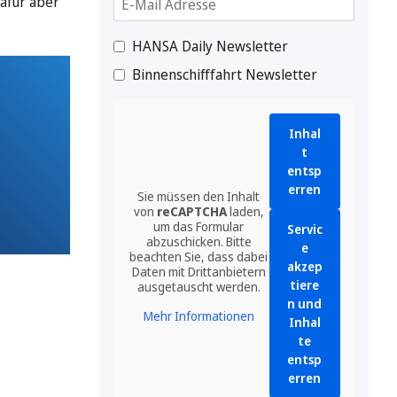
dafür aber
HANSA Daily Newsletter
Binnenschifffahrt Newsletter
Inhal
t
entsp
erren
Sie müssen den Inhalt
von
reCAPTCHA
laden,
um das Formular
Servic
abzuschicken. Bitte
e
beachten Sie, dass dabei
akzep
Daten mit Drittanbietern
tiere
ausgetauscht werden.
n und
Mehr Informationen
Inhal
te
entsp
erren