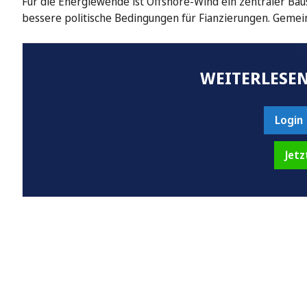
Für die Energiewende ist Offshore-Wind ein zentraler Baust
bessere politische Bedingungen für Fianzierungen. Geme
WEITERLESEN
Login
Jetz