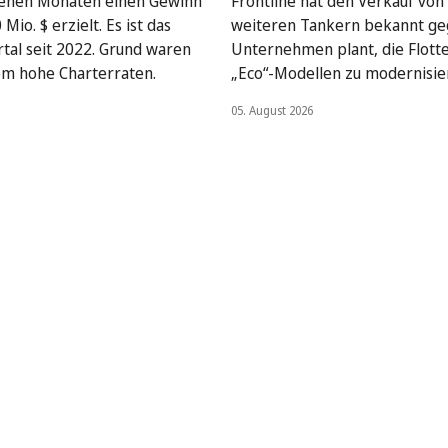
enen Monaten einen Gewinn
Frontline hat den Verkauf von
Mio. $ erzielt. Es ist das
weiteren Tankern bekannt ge
rtal seit 2022. Grund waren
Unternehmen plant, die Flott
em hohe Charterraten.
„Eco“-Modellen zu modernisie
05. August 2026