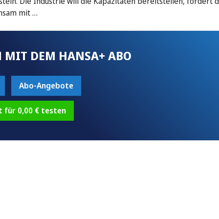
ein. Die Industrie will die Kapazitäten bereitstellen, fordert 
insam mit …
 MIT DEM HANSA+ ABO
Abo-Angebote
t für 0,00 € testen