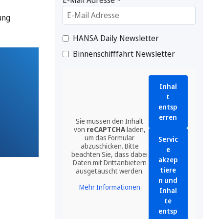
ung
HANSA Daily Newsletter
Binnenschifffahrt Newsletter
Inhal
t
entsp
erren
Sie müssen den Inhalt
von
reCAPTCHA
laden,
um das Formular
Servic
abzuschicken. Bitte
e
beachten Sie, dass dabei
akzep
Daten mit Drittanbietern
tiere
ausgetauscht werden.
n und
Mehr Informationen
Inhal
te
entsp