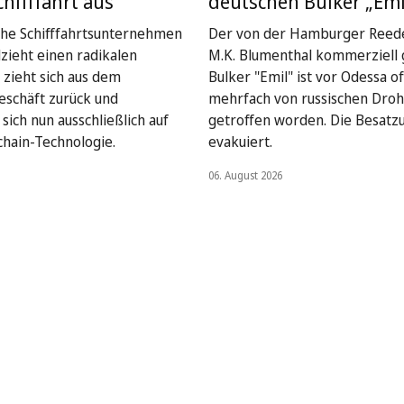
chifffahrt aus
deutschen Bulker „Emi
che Schifffahrtsunternehmen
Der von der Hamburger Reede
lzieht einen radikalen
M.K. Blumenthal kommerziell
 zieht sich aus dem
Bulker "Emil" ist vor Odessa o
geschäft zurück und
mehrfach von russischen Dro
sich nun ausschließlich auf
getroffen worden. Die Besatz
chain-Technologie.
evakuiert.
06. August 2026