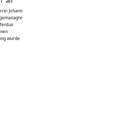
l“ an
rei Johann
 gemanagte
ffenbar
hnen
ung wurde