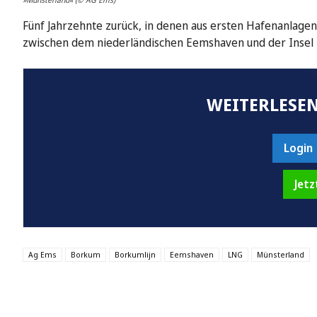
Fünf Jahrzehnte zurück, in denen aus ersten Hafenanlag
zwischen dem niederländischen Eemshaven und der Insel B
WEITERLESEN
Login
Jetz
Ag Ems
Borkum
Borkumlijn
Eemshaven
LNG
Münsterland