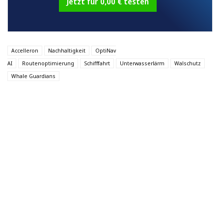
Jetzt für 0,00 € testen
Accelleron
Nachhaltigkeit
OptiNav
AI
Routenoptimierung
Schifffahrt
Unterwasserlärm
Walschutz
Whale Guardians