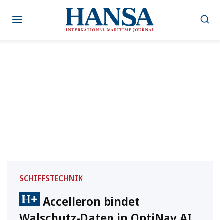
Zum
Inhalt
springen
SCHIFFSTECHNIK
Accelleron bindet
Walschutz-Daten in OptiNav AI