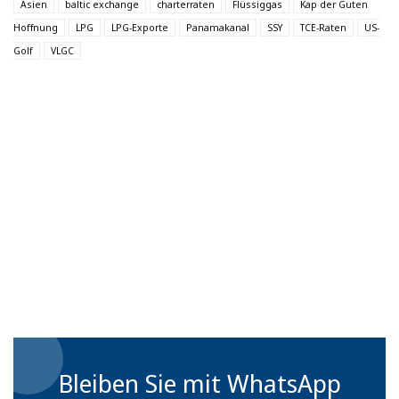
Asien
baltic exchange
charterraten
Flüssiggas
Kap der Guten
Hoffnung
LPG
LPG-Exporte
Panamakanal
SSY
TCE-Raten
US-
Golf
VLGC
Bleiben Sie mit WhatsApp