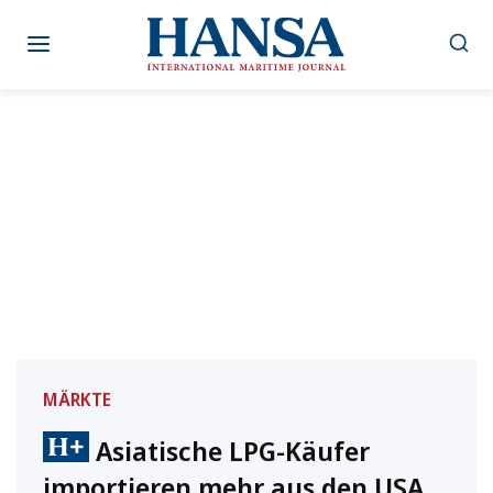
Zum
Inhalt
springen
MÄRKTE
Asiatische LPG-Käufer
importieren mehr aus den USA