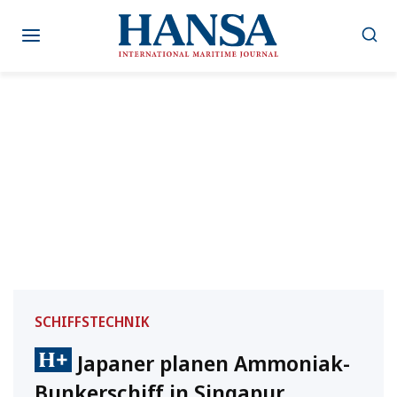
Zum
Inhalt
springen
SCHIFFSTECHNIK
Japaner planen Ammoniak-
Bunkerschiff in Singapur